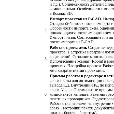
и т.д.). Сопряженность деталей с пл
компонентами. Особенности импорт
в Компас 3D.
Импорт проектов из P-CAD.
Импор
Отладка библиотек после импорта и
Особенности импорта схем. Удалени
4
появляющихся после импорта схемы
Импорт платы. Согласование платы 
после импорта из P-CAD.
Работа с проектами.
Создание иера
проектов. Настройка иерархии логи
соединений. Создание многоканаль
5
Использование комнат (Room) в мн
проектах. Настройка проекта. Работа
многовариантными проектами.
Приемы работы в редакторе плат.
слоев платы для оптимизации посл
вывода КД. Внутренний РД по исп
слоев Altium. Оптимальные приемы
6
компонентов на плате. Режимы тра
печатных проводников. Редактирова
Работа с полигонами на внутренни
слоях. Настройки печати документа
платы, сборочный чертеж).