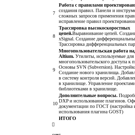
Работа с правилами проектирован
создания правил. Панели и инструм
7
сложных запросов применения прав
исправление правил проектировани
Трассировка высокоскоростных
цепей.
Выравнивание цепей. Создани
8
xSignal. Создание дифференциальны
Трассировка дифференциальных пар
Многопользовательская работа на
Altium.
Утилиты, используемые для
многопользовательского доступа к п
Основы SVN (Subversion). Настройк
9
Создание нового хранилища. Добав
в систему контроля версий. Добавл
в хранилище. Управление проектам
библиотеками в хранилище.
Дополнительные вопросы.
Подробн
DXP и использование плагинов. Оф
10
документации по ГОСТ (настройка 
использования плагина GOST)
ИТОГО