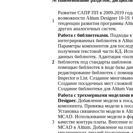
№
Наименование разделов, дисципли
Развитие САПР ПП в 2009-2019 год
возможности Altium Designer 10-19
1
тенденции развития программы Alti
других аналогичных систем.
Работа с библиотеками.
Подходы к
интегрированных библиотек в Altium
Параметры компонентов для после
получения текстовой части КД. Исп
данных библиотек. Адаптация «пол
2
библиотек под стандарты шаблонов
помощью библиотек в виде базы да
редактирование библиотек с помощ
Inspector и List. Создание многовы
Создание посадочных мест сложной
Создание библиотеки для Altium Vau
Работа с трехмерными моделями в
Designer.
Добавление модели к поса
компонента. Привязка модели к пос
Установка связанности модели в Alt
MCAD. Использование модели в фо
3
качестве контура платы. Внесение и
MCAD в Altium. Добавление на пла
механических деталей (радиаторов, 