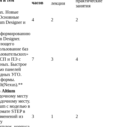
н и тем
практические
часов
лекции
занятия
ах. Новые
. Основные
4
2
2
um Designer и
 формированию
 Designer.
дующего
ользование баз
ьзовательских»
 СП и ПЭ с
7
3
4
нных. Быстрое
ью панелей
водных УГО.
 формы.
lt(Nexus).**
 Altium
дочному месту
адочному месту.
ium с моделью в
рмате STEP в
зменений из
3
1
2
ту
втулок, корпуса