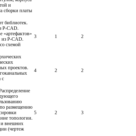
атой и
а сборки платы
т библиотек.
з P-CAD.
е «артефактов»
3
1
2
 из P-CAD.
со схемой
рхических
ческих
ных проектов.
4
2
2
огоканальных
 с
Распределение
едующего
ользованию
 по размещению
ссировки
5
2
3
ние топологии.
х и внешних
ции (чертеж