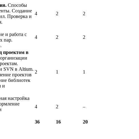
ия.
Способы
енты. Создание
4
2
2
ил. Проверка и
я.
е и работа с
4
2
2
х пар.
.
д проектом в
 организации
роектам.
и SVN в Altium.
2
1
1
ление проектов
ение библиотек
и и
ая настройка
ормление
4
2
–
и
36
16
20