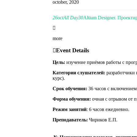
october, 2020
26
oct
All Day
30
Altium Designer. Проект
more
Event Details
Цель:
изучение приёмов работы с прогр
Категории слушателей:
разработчики 
курс).
Срок обучения:
36 часов с включением
Форма обучения:
очная с отрывом от п
Режим занятий
: 6 часов ежедневно.
Преподаватель:
Чириков Е.П.