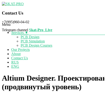
SKAT-PRO
Contact Us
+7(995)960-04-02
Menu
Telegram
channel
Skat-Pro_Live
Services ▼
PCB Design
PCB Simulation
PCB Design Courses
Our Projects
About
Contact Us
RUS
ENG
Altium Designer. Проектиров
(продвинутый уровень)